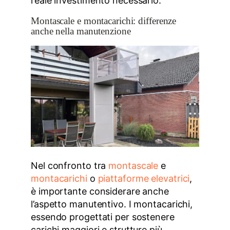
reale investimento necessario.
Montascale e montacarichi: differenze
anche nella manutenzione
Nel confronto tra
montascale
e
montacarichi
o
piattaforme elevatrici
,
è importante considerare anche
l’aspetto manutentivo. I montacarichi,
essendo progettati per sostenere
carichi maggiori e strutture più