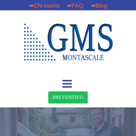
➥Chi siamo
➥FAQ
➥Blog
PREVENTIVO