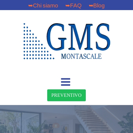
➥Chi siamo
➥FAQ
➥Blog
PREVENTIVO