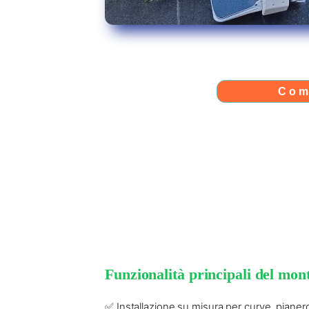
Com
Funzionalità principali del mo
✅ Installazione su misura per curve, pianerott