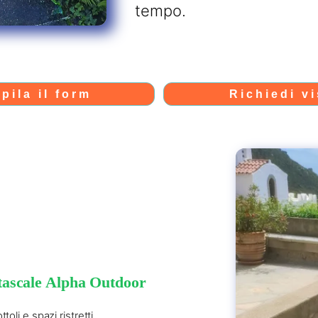
tempo.
pila il form
Richiedi vi
ntascale Alpha Outdoor
oli e spazi ristretti.