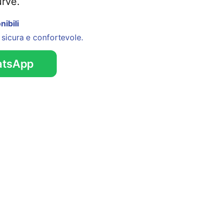
urve.
nibili
 sicura e confortevole.
tsApp