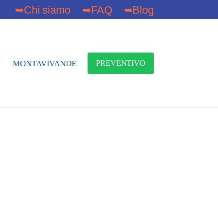
➥Chi siamo
➥FAQ
➥Blog
MONTAVIVANDE
PREVENTIVO