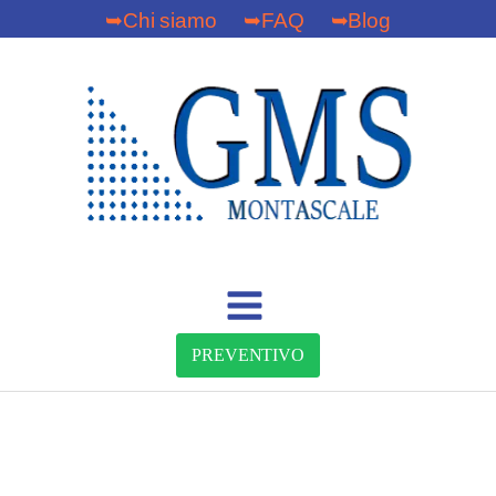
➥Chi siamo
➥FAQ
➥Blog
PREVENTIVO